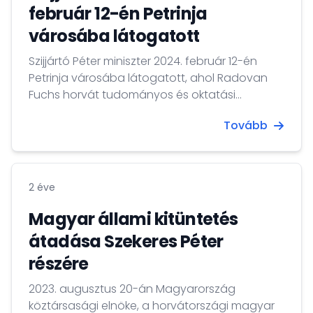
fővárosnak, az Ady Endre...
február 12-én Petrinja
városába látogatott
Szijjártó Péter miniszter 2024. február 12-én
Petrinja városába látogatott, ahol Radovan
Fuchs horvát tudományos és oktatási
miniszterrel közösen adták át a magyar
Tovább
közreműködéssel épített 1. sz. Általános Iskola új
épületét. A nyitóünnepséget követően
Miniszter úr megbeszélést folytatott Radovan
Fuchs miniszterrel, valamint egyeztetett
2 éve
Jankovics Róbert HMDK elnökkel.
Magyar állami kitüntetés
átadása Szekeres Péter
részére
2023. augusztus 20-án Magyarország
köztársasági elnöke, a horvátországi magyar