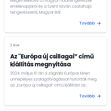
Megemlékezés a magyar haditengerészek
emléknapjáról és a Szent István csatahajó
tengerészeiről, Magyar Bál
Tovább
2 éve
Az "Európa új csillagai” című
kiállítás megnyitása
2024. május 6-án a zágrábi Európai téren
ünnepélyes szalagátvágással nyitották meg
az „Európa új csillagai” című kiállítást az
Unióhoz 2004-ben csatlakozott tíz tagállam
Tovább
nagykövetségeivel együttműködésben. . A
plakátkiállítás Magyarországról szóló eleme
hazánk tudományos élethez való kiemelt