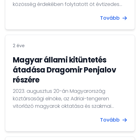
közösség érdekében folytatott öt évtizedes
munkája, különösen a zágrábi magyarság
Tovább
önszerveződésének elősegítését és
nemzettudatának erősítését szolgáló
tevékenysége elismeréseként a Magyar Arany
Érdemkereszt kitüntetést adományozta
2 éve
Szekeres Péter úrnak, a Horvátországi
Magyarok Demokratikus Közösségének
Magyar állami kitüntetés
elnökségi tagjának és Zágráb Megye magyar
átadása Dragomir Penjalov
kisebbségi képviselőjének. Az állami kitüntetést
részére
Dr. Demcsák Csaba...
2023. augusztus 20-án Magyarország
köztársasági elnöke, az Adriai-tengeren
vitorlázó magyarok oktatása és szakmai
mentorálása, valamint számos magyar
Tovább
vonatkozású tengeri vitorlásverseny
szervezése és lebonyolítása terén végzett,
több évtizedes odaadó tevékenysége