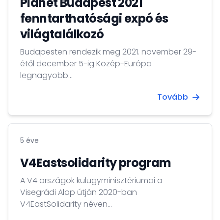
Planet Budapest 2021
fenntarthatósági expó és
világtalálkozó
Budapesten rendezik meg 2021. november 29-
étől december 5-ig Közép-Európa
legnagyobb...
Tovább
5 éve
V4Eastsolidarity program
A V4 országok külügyminisztériumai a
Visegrádi Alap útján 2020-ban
V4EastSolidarity néven...