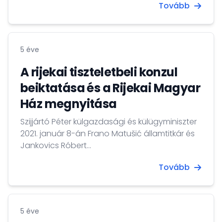
Tovább
5 éve
A rijekai tiszteletbeli konzul
beiktatása és a Rijekai Magyar
Ház megnyitása
Szijjártó Péter külgazdasági és külügyminiszter
2021. január 8-án Frano Matušić államtitkár és
Jankovics Róbert...
Tovább
5 éve