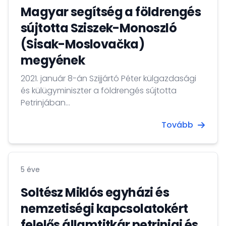
Magyar segítség a földrengés
sújtotta Sziszek-Monoszló
(Sisak-Moslovačka)
megyének
2021. január 8-án Szijjártó Péter külgazdasági
és külügyminiszter a földrengés sújtotta
Petrinjában...
Tovább
5 éve
Soltész Miklós egyházi és
nemzetiségi kapcsolatokért
felelős államtitkár petrinjai és