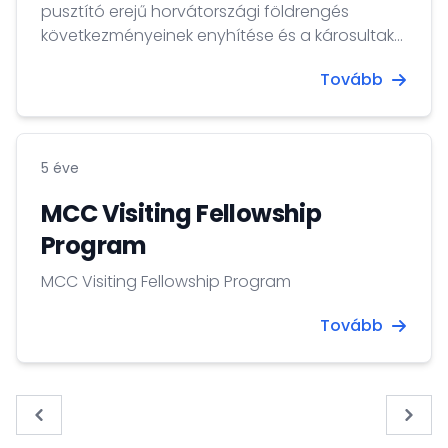
pusztító erejű horvátországi földrengés
következményeinek enyhítése és a károsultak
megsegítése érdekében a horvát kormány
Tovább
központi adomány számlát nyitott. A Horvát
Köztársaságon kívül élő adományozók a
Pénzügyminisztériumnak a Horvát Nemzeti
Banknál vezetett bankszámlájára fizethetik be
5 éve
pénzadományaikat. A befizetés, átutalás
megjegyzés rovatába ( Referenca plaćanja )
MCC Visiting Fellowship
kérik beírni : Pomoć...
Program
MCC Visiting Fellowship Program
Tovább
« Previous
Next 