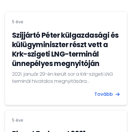
5 éve
Szijjártó Péter külgazdasági és
külügyminiszter részt vett a
Krk-szigeti LNG-terminál
ünnepélyes megnyitóján
2021. január 29-én került sor a Krk-szigeti LNG
terminál hivatalos megnyitására...
Tovább
5 éve