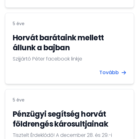
5 éve
Horvát barátaink mellett
állunk a bajban
Szijjártó Péter facebook linkje
Tovább
5 éve
Pénzügyi segítség horvát
földrengés károsultjainak
Tisztelt Érdeklődő! A december 28. és 29.-i