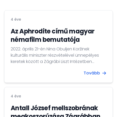
4 éve
Az Aphrodite című magyar
némafilm bemutatója
2022. április 21-én Nina Obuljen Koržinek
kulturális miniszter részvételével ünnepélyes
keretek között a Zágrábi Liszt Intézetben
bemutattuk a Nemzeti Filmintézet munkatársai
Tovább
által restaurált, 1918-ban forgatott Aphrodite
című magyar némafilmet.
4 éve
Antall József mellszobrának
megkoszorúzása Zágrábban