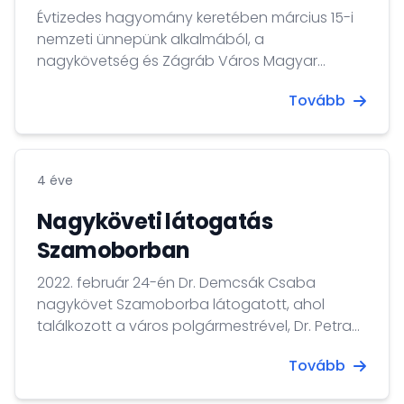
Évtizedes hagyomány keretében március 15-i
nemzeti ünnepünk alkalmából, a
nagykövetség és Zágráb Város Magyar
Kisebbségi Tanácsa szervezésében
Tovább
megkoszorúztuk Petőfi Sándor Vlaška utcai
emléktábláját.
4 éve
Nagyköveti látogatás
Szamoborban
2022. február 24-én Dr. Demcsák Csaba
nagykövet Szamoborba látogatott, ahol
találkozott a város polgármestrével, Dr. Petra
Skrobottal. A találkozón Skrobot polgrámester
Tovább
asszony tájékoztatta a Demcsák nagykövet
urat arról, hogy a település komoly