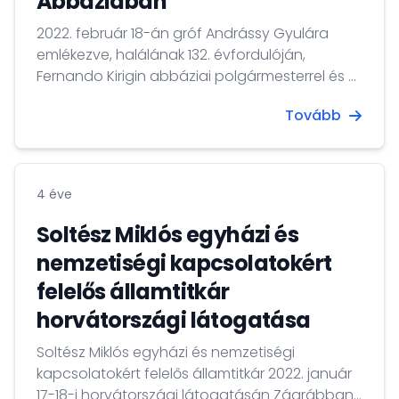
Abbáziában
megemlékezésen.
2022. február 18-án gróf Andrássy Gyulára
emlékezve, halálának 132. évfordulóján,
Fernando Kirigin abbáziai polgármesterrel és a
HMDK tengermelléki szervezetének képviselőivel
Tovább
közösen, koszorúzással egybekötött
megemlékezésre került sor Voloscóban. A
koszorúzást megelőzően Dr. Demcsák Csaba
nagykövet kétoldalú tárgyalásokat folytatott
4 éve
Fernando Kiriginnel Abbázia polgármesterével.
Soltész Miklós egyházi és
nemzetiségi kapcsolatokért
felelős államtitkár
horvátországi látogatása
Soltész Miklós egyházi és nemzetiségi
kapcsolatokért felelős államtitkár 2022. január
17-18-i horvátországi látogatásán Zágrábban