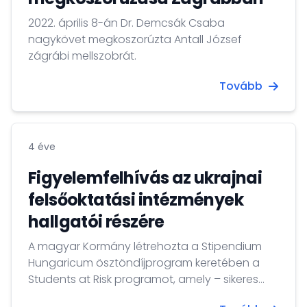
2022. április 8-án Dr. Demcsák Csaba
nagykövet megkoszorúzta Antall József
zágrábi mellszobrát.
Tovább
4 éve
Figyelemfelhívás az ukrajnai
felsőoktatási intézmények
hallgatói részére
A magyar Kormány létrehozta a Stipendium
Hungaricum ösztöndíjprogram keretében a
Students at Risk programot, amely – sikeres
pályázat esetén – lehetőséget biztosít arra,