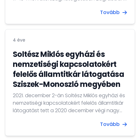
tárgyalt Nina Obuljen Korzinek kulturális
Tovább
miniszterrel, akivel részletesen áttekintette a
földrengés sújtotta žažinai templom magyar
felújításának tervezési és kivitelezési lépéseit,
illetve megbeszélést folytatott Marija Petir
4 éve
Szábor képviselővel.
Soltész Miklós egyházi és
nemzetiségi kapcsolatokért
felelős államtitkár látogatása
Sziszek-Monoszló megyében
2021. december 2-án Soltész Miklós egyházi és
nemzetiségi kapcsolatokért felelős államtitkár
látogatást tett a 2020 december végi nagy
erejű földrengések által sújtott Sziszek-
Tovább
Monoszló megyében, ahol egyeztetéseket
folytatott a megye és a horvát kormány