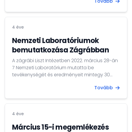
Tovább
hogy a háború következtében menekülni
kényszerülő ukrán és Stipendium Hungaricum
partnerországbeli hallgatók Ukrajnában
elkezdett tanulmányaikat magyarországi
4 éve
felsőoktatási intézményben folytassák.
Pályázni lehet a
Nemzeti Laboratóriumok
https://stipendiumhungaricum.hu/studentsatrisk
bemutatkozása Zágrábban
honlapon. Amennyiben önköltséges képzési
lehetőséget keres, segítséget nyújtunk a...
A zágrábi Liszt Intézetben 2022. március 28-án
7 Nemzeti Laboratórium mutatta be
tevékenységét és eredményeit mintegy 30
különböző horvát tudományos és kutató
Tovább
intézet valamint vállalat képviselői előtt.
4 éve
Március 15-i megemlékezés