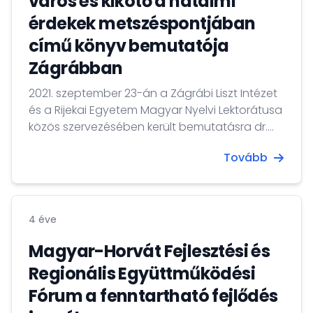
város és kikötő a hatalmi
érdekek metszéspontjában
című könyv bemutatója
Zágrábban
2021. szeptember 23-án a Zágrábi Liszt Intézet
és a Rijekai Egyetem Magyar Nyelvi Lektorátusa
közös szervezésében került bemutatásra dr.
Juhász Imre alkotmánybíró, egyetemi tanár
Tovább
Fiume- Egy közép-európai város és kikötő a
hatalmi érdekek metszéspontjában című
kötetét.
4 éve
Magyar-Horvát Fejlesztési és
Regionális Együttműködési
Fórum a fenntartható fejlődés