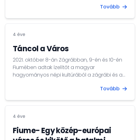
Tovább
4 éve
Táncol a Város
2021. október 8-án Zágrábban, 9-én és 10-én
Fiumében adtak ízelítőt a magyar
hagyományos népi kultúrából a zágrábi és a
fiumei magyar lektorok. Kiss Gabriella és
Tovább
Baricevic-Tamaskó Eszter a Vendégoktatók a
Magyar Kultúráért program keretében, a
Zágrábi Liszt Intézet közreműködésével
magyar népzenei- és néptáncbemutatókat,
4 éve
táncházat és magyar ínyencségek kóstolóját
szervezték meg Horvátország két legnagyobb
Fiume- Egy közép-európai
városában.