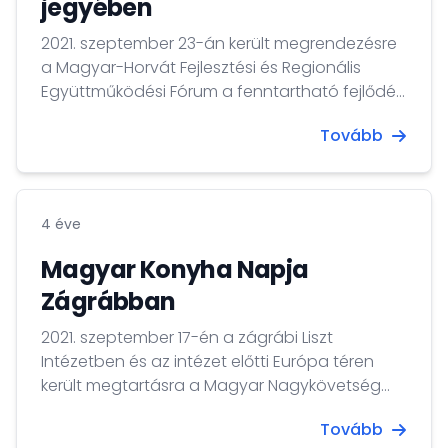
jegyében
2021. szeptember 23-án került megrendezésre
a Magyar-Horvát Fejlesztési és Regionális
Együttműködési Fórum a fenntartható fejlődés
jegyében című konferenciára az Eszéki
Tovább
Egyetem Építésügyi és Építészmérnöki Karán.
4 éve
Magyar Konyha Napja
Zágrábban
2021. szeptember 17-én a zágrábi Liszt
Intézetben és az intézet előtti Európa téren
került megtartásra a Magyar Nagykövetség
hagyományos gasztronómiai és kulturális
Tovább
napjára.