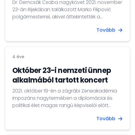
Dr. Demcsák Csaba nagykövet 2021. november
23-án Rijekában találkozott Marko Filipović
polgármesterrel, akivel áttekintették a
kétoldalú együttműködés széles körét.
Tovább
4 éve
Október 23-i nemzeti ünnep
alkalmából tartott koncert
2021. október 19-én a zágrábi Zeneakadémia
impozáns nagytermében a diplomáciai és
politikai élet magas rangú képviselői előtt
adott október 23-ai nemzeti ünnepünk és V4-
Tovább
es elnökségünk tiszteletére nagysikerű
koncertet Lovász Irén és V4 Groove &amp;
Voice zenekar.