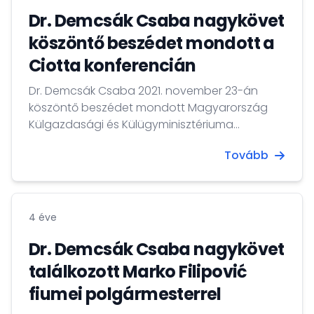
Dr. Demcsák Csaba nagykövet
köszöntő beszédet mondott a
Ciotta konferencián
Dr. Demcsák Csaba 2021. november 23-án
köszöntő beszédet mondott Magyarország
Külgazdasági és Külügyminisztériuma
támogatásával megvalósult Ciotta
Tovább
konferencián, melyet a Rijekai Városháza
tanácstermében tartottak.
4 éve
Dr. Demcsák Csaba nagykövet
találkozott Marko Filipović
fiumei polgármesterrel