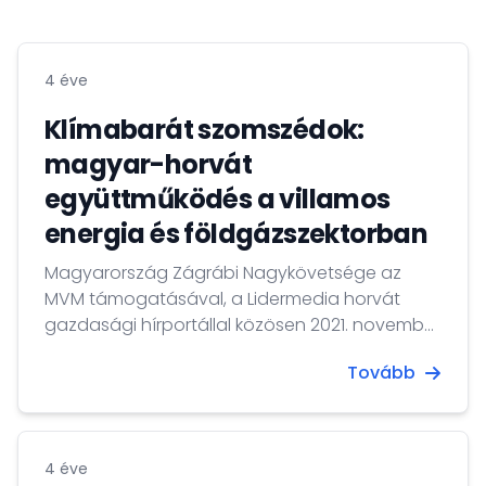
4 éve
Klímabarát szomszédok:
magyar-horvát
együttműködés a villamos
energia és földgázszektorban
Magyarország Zágrábi Nagykövetsége az
MVM támogatásával, a Lidermedia horvát
gazdasági hírportállal közösen 2021. november
26-án angol nyelvű online kerekasztal-
Tovább
beszélgetést szervezett „Klímabarát
szomszédok: magyar-horvát együttműködés
a villamos energia és földgázszektorban”
címmel.
4 éve