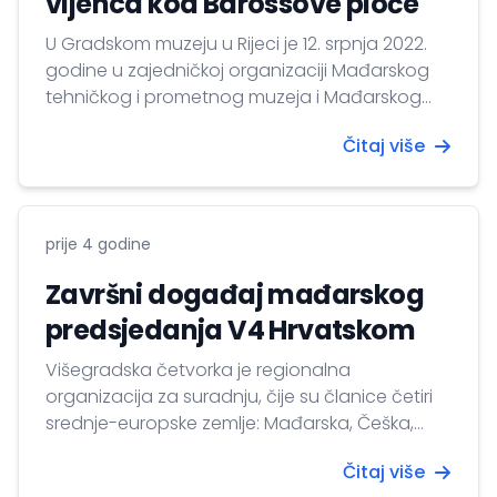
vijenca kod Barossove ploče
U Gradskom muzeju u Rijeci je 12. srpnja 2022.
godine u zajedničkoj organizaciji Mađarskog
tehničkog i prometnog muzeja i Mađarskog
muzeja trgovine i ugostiteljstva otvorena velika
Čitaj više
izložba pod naslovom „Rođenje moderne
Rijeke 1868-1918” u čijem je fokusu
modernizacija Rijeke, te razvoj morske trgovine,
gospodarstva i turizma. Veleposlanik Dr.
prije 4 godine
Csaba Demcsák je u svom govoru na...
Završni događaj mađarskog
predsjedanja V4 Hrvatskom
Višegradska četvorka je regionalna
organizacija za suradnju, čije su članice četiri
srednje-europske zemlje: Mađarska, Češka,
Poljska i Slovačka. Cilj suradnje je dugoročno
Čitaj više
unaprjeđenje zajedničkih interesa regije u