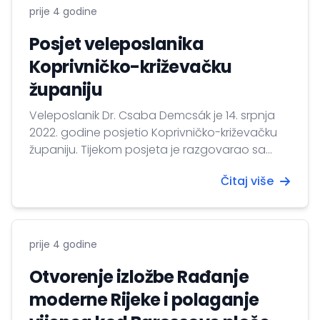
prije 4 godine
Posjet veleposlanika
Koprivničko-križevačku
županiju
Veleposlanik Dr. Csaba Demcsák je 14. srpnja
2022. godine posjetio Koprivničko-križevačku
županiju. Tijekom posjeta je razgovarao sa
županom Darkom Korenom koji ga je
Čitaj više
uspoznao s gospodarskom situacijom i
kulturnim nasljeđem županije. Nakon toga su
zajednički razmotrili dosadašnje rezultate
dosadašnje mađarsko-hrvatske regionalne
prije 4 godine
suradnje, te mogućnosti za istu u budućnosti.
Nakon susreta sa županom veleposlanika Dr.
Otvorenje izložbe Rađanje
Csabu...
moderne Rijeke i polaganje