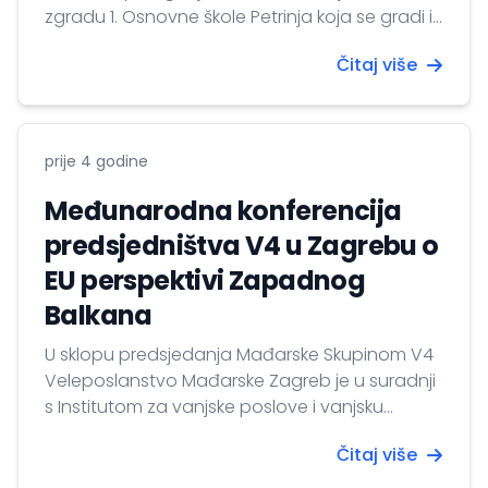
zgradu 1. Osnovne škole Petrinja koja se gradi iz
donacije mađarske valae. Državni tajnik Miklós
Čitaj više
Soltész je u svom govoru naglasio da je
mađarske vlada odmah nakon potresa pružila
pomoć Hrvatskoj, pogođenoj županiji što
jednoznačno ukazuje na blisko prijateljstvo i
prije 4 godine
tijenu suradnju...
Međunarodna konferencija
predsjedništva V4 u Zagrebu o
EU perspektivi Zapadnog
Balkana
U sklopu predsjedanja Mađarske Skupinom V4
Veleposlanstvo Mađarske Zagreb je u suradnji
s Institutom za vanjske poslove i vanjsku
trgovinu u zagrebačkom Institutu Liszt 13.
Čitaj više
svibnja 2022. godine zajednički organiziralo
međunarodnu koferenciju pod naslovom “The