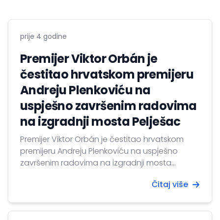
prije 4 godine
Premijer Viktor Orbán je
čestitao hrvatskom premijeru
Andreju Plenkoviću na
uspješno završenim radovima
na izgradnji mosta Pelješac
Premijer Viktor Orbán je čestitao hrvatskom
premijeru Andreju Plenkoviću na uspješno
završenim radovima na izgradnji mosta
Pelješac, čime je uspostavljena izravna
Čitaj više
kopnena veza između najjužnijih dijelova
Hrvatske i ostatka zemlje uz zaobilazak
teritorija Bosne i Hercegovine.