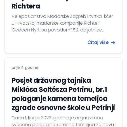
Richtera
Veleposlanstvo Mađarske Zagreb i tvrtka-kćer
u Hrvatskoj mađarske kompanije Richter
Gedeon Nyrt. su povodom 150. obljetnice
rođenja Gedeona Richtera, te 120. obljetnice
Čitaj više
osnutka kompanije 8. lipnja 2022. godine
zajednički organizirali svečanost obilježavanja
ova dva jubileja, a koja se održala u
prostorijama zagrebačkog Instrituta Liszt. Na
prije 4 godine
manifestaciji je premijerno prikazan film pod
naslovom „Nisam nestao –...
Posjet državnog tajnika
Miklósa Soltésza Petrinu, br.1
polaganje kamena temeljca
zgrade osnovne škole u Petrinji
Dana 1. lipnja 2022. godine je organizirano
svečano polaganje kamena temeljca za novu