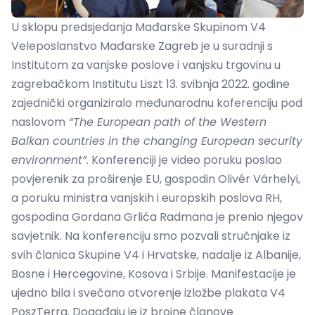
U sklopu predsjedanja Mađarske Skupinom V4
Veleposlanstvo Mađarske Zagreb je u suradnji s
Institutom za vanjske poslove i vanjsku trgovinu u
zagrebačkom Institutu Liszt 13. svibnja 2022. godine
zajednički organiziralo međunarodnu koferenciju pod
naslovom
“The European path of the Western
Balkan countries in the changing European security
environment”
.
Konferenciji je video poruku poslao
povjerenik za proširenje EU, gospodin Olivér Várhelyi,
a poruku ministra vanjskih i europskih poslova RH,
gospodina Gordana Grlića Radmana je prenio njegov
savjetnik. Na konferenciju smo pozvali stručnjake iz
svih članica Skupine V4 i Hrvatske, nadalje iz Albanije,
Bosne i Hercegovine, Kosova i Srbije. Manifestacije je
ujedno bila i svečano otvorenje izložbe plakata V4
PoszTerra. Događaju je iz brojne članove