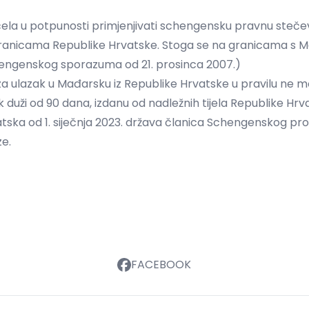
čela u potpunosti primjenjivati ​​schengensku pravnu stečev
ranicama Republike Hrvatske. Stoga se na granicama s M
hengenskog sporazuma od 21. prosinca 2007.)
a za ulazak u Mađarsku iz Republike Hrvatske u pravilu ne 
duži od 90 dana, izdanu od nadležnih tijela Republike Hrv
tska od 1. siječnja 2023. država članica Schengenskog pr
ze.
FACEBOOK