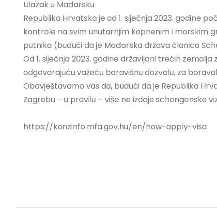
Ulazak u Mađarsku
Republika Hrvatska je od 1. siječnja 2023. godine po
kontrole na svim unutarnjim kopnenim i morskim g
putnika (budući da je Mađarska država članica Sc
Od 1. siječnja 2023. godine državljani trećih zemalj
odgovarajuću važeću boravišnu dozvolu, za boravak 
Obavještavamo vas da, budući da je Republika Hrva
Zagrebu – u pravilu – više ne izdaje schengenske vi
https://konzinfo.mfa.gov.hu/en/how-apply-visa