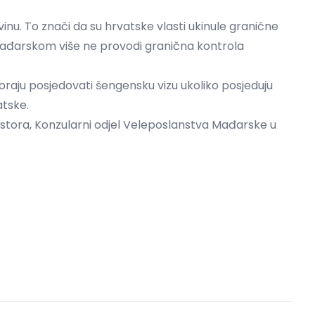
inu. To znači da su hrvatske vlasti ukinule granične
ađarskom više ne provodi granična kontrola
moraju posjedovati šengensku vizu ukoliko posjeduju
atske.
ostora, Konzularni odjel Veleposlanstva Mađarske u