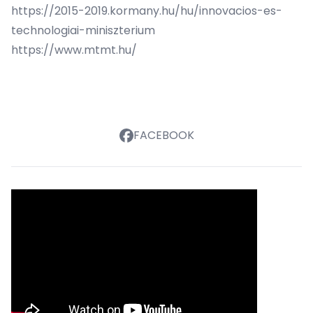
https://2015-2019.kormany.hu/hu/innovacios-es-
technologiai-miniszterium
https://www.mtmt.hu/
FACEBOOK