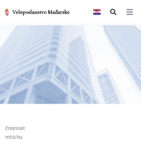
Veleposlanstvo Mađarske
Open 
Znanost
mta.hu