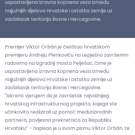
uspostavljena izravna kopnena veza između
najjužnijih dijelova Hrvatske i ostatka zemlje uz
zaobilazak teritorija Bosne i Hercegovine.
Premijer Viktor Orbán je čestitao hrvatskom
premijeru Andreju Plenkoviću na uspješno završenim
radovima na izgradnji mosta Pelješac, čime je
uspostavljena izravna kopnena veza između
najjužnijih dijelova Hrvatske i ostatka zemlje uz
zaobilazak teritorija Bosne i Hercegovine.
"Iskreno vjerujem da je završetak najvažnijeg
hrvatskog infrastrukturnog projekta, kojega ste
učinkovito realizirali uz pomoć međunarodnih
partnera, povijesna prekretnica za Republiku
Hrvatsku” – napisao je u svom pismu Viktor Orbán, te