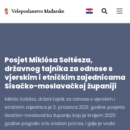
Veleposlanstvo Mađarske
Open 
Posjet Miklósa Soltésza,
državnog tajnika za odnose s
vjerskim i etničkim zajednicama
Sisačko-moslavačkoj županiji
Miklós Soltész, držani tajnik za odnose s vjerskim i
etničkim zajednica je 2. prosinca 2021. godine posjetio
Sisačko-moslavačku županiju koju je krajem 2020.
godine pogodio vrlo snažan potres, i gdje je vodio