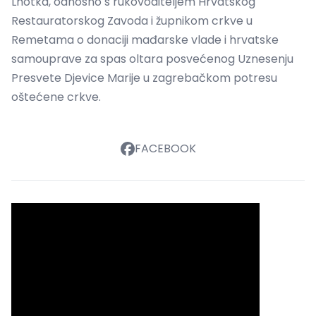
Lhotka, odnosno s rukovoditeljem Hrvatskog
Restauratorskog Zavoda i župnikom crkve u
Remetama o donaciji mađarske vlade i hrvatske
samouprave za spas oltara posvećenog Uznesenju
Presvete Djevice Marije u zagrebačkom potresu
oštećene crkve.
FACEBOOK