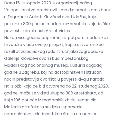
Dana 15. listopada 2020. u organizaciji našeg
Veleposlanstva predstavili smo diplomatskom zboru
u Zagrebu u Galeriji Klovićevi dvori izložbu, koja
prikazuje 800 godina mađarsko-hrvatske zajedničke
povijesti i umjetnosti Ars et virtus.
Nakon više godina priprema, uz potporu mađarske i
hrvatske vlade ovaj je projekt, koji je ostvaren kao
rezultat zajedničkog rada stručnjaka zagrebačke
Galerije Klovićevi dvori i budimpeštanskog
Mađarskog nacionalnog muzeja, kulturni događaj
godine u Zagrebu, koji na dostojanstven i stručan
način predstavlja čvorišta u povijesti dvaju naroda.
Na izložbi koja će biti otvorena do 22. studenog 2020.
godine, može se vidjeti ukupno 308 artefakata, od
kojih 106 potječe iz mađarskih zbirki. Jedan dio
izloženih artefakata su djela i spomenici
neprocjenjive vrijednosti, kao što su na primjer