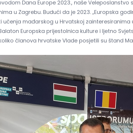
, povodom Dana Europe 2023., naše Veleposlanstvo 
ma u Zagrebu. Budući da je 2023. „Europska godin
sti učenja mađarskog u Hrvatskoj zainteresiranima
ton Europska prijestolnica kulture i ljetno Svjets
ekoliko članova hrvatske Vlade posjetili su štand M