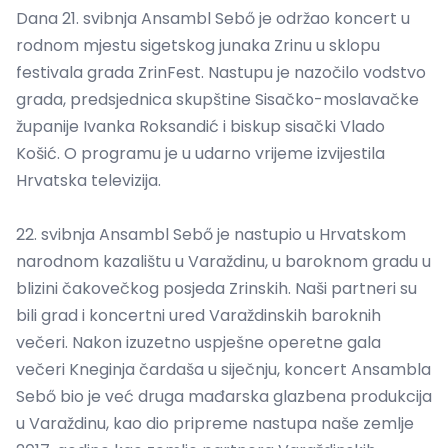
Dana 21. svibnja Ansambl Sebő je održao koncert u
rodnom mjestu sigetskog junaka Zrinu u sklopu
festivala grada ZrinFest. Nastupu je nazočilo vodstvo
grada, predsjednica skupštine Sisačko-moslavačke
županije Ivanka Roksandić i biskup sisački Vlado
Košić. O programu je u udarno vrijeme izvijestila
Hrvatska televizija.
22. svibnja Ansambl Sebő je nastupio u Hrvatskom
narodnom kazalištu u Varaždinu, u baroknom gradu u
blizini čakovečkog posjeda Zrinskih. Naši partneri su
bili grad i koncertni ured Varaždinskih baroknih
večeri. Nakon izuzetno uspješne operetne gala
večeri Kneginja čardaša u siječnju, koncert Ansambla
Sebő bio je već druga mađarska glazbena produkcija
u Varaždinu, kao dio pripreme nastupa naše zemlje