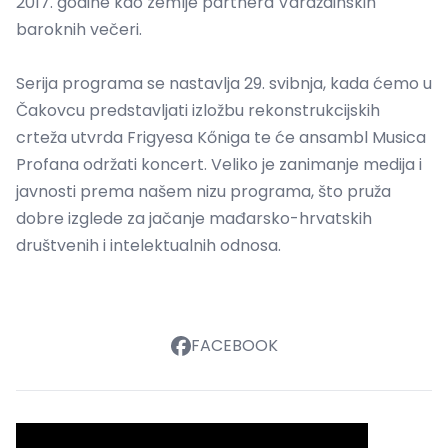
2017. godine kao zemlje partnera Varaždinskih
baroknih večeri.
Serija programa se nastavlja 29. svibnja, kada ćemo u
Čakovcu predstavljati izložbu rekonstrukcijskih
crteža utvrda Frigyesa Kőniga te će ansambl Musica
Profana održati koncert. Veliko je zanimanje medija i
javnosti prema našem nizu programa, što pruža
dobre izglede za jačanje mađarsko-hrvatskih
društvenih i intelektualnih odnosa.
FACEBOOK