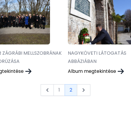
R ZÁGRÁBI MELLSZOBRÁNAK
NAGYKÖVETI LÁTOGATÁS
ORÚZÁSA
ABBÁZIÁBAN
gtekintése
Album megtekintése
1
2
&laquo; Previous