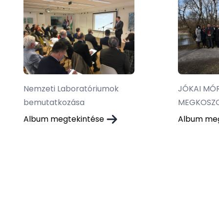
Nemzeti Laboratóriumok
JÓKAI MÓ
bemutatkozása
MEGKOSZ
Album megtekintése
Album me