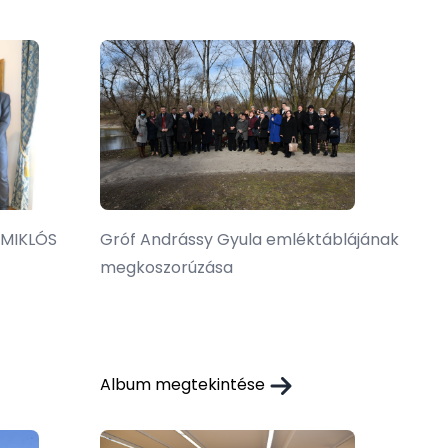
Z MIKLÓS
Gróf Andrássy Gyula emléktáblájának
megkoszorúzása
Album megtekintése