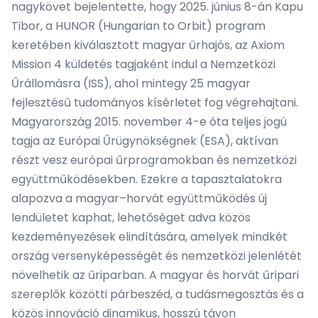
nagykövet bejelentette, hogy 2025. június 8-án Kapu
Tibor, a HUNOR (Hungarian to Orbit) program
keretében kiválasztott magyar űrhajós, az Axiom
Mission 4 küldetés tagjaként indul a Nemzetközi
Űrállomásra (ISS), ahol mintegy 25 magyar
fejlesztésű tudományos kísérletet fog végrehajtani.
Magyarország 2015. november 4-e óta teljes jogú
tagja az Európai Űrügynökségnek (ESA), aktívan
részt vesz európai űrprogramokban és nemzetközi
együttműködésekben. Ezekre a tapasztalatokra
alapozva a magyar–horvát együttműködés új
lendületet kaphat, lehetőséget adva közös
kezdeményezések elindítására, amelyek mindkét
ország versenyképességét és nemzetközi jelenlétét
növelhetik az űriparban. A magyar és horvát űripari
szereplők közötti párbeszéd, a tudásmegosztás és a
közös innováció dinamikus, hosszú távon