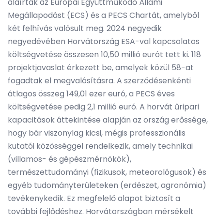
aláírták az Európai Együttműködő Állami
Megállapodást (ECS) és a PECS Chartát, amelyből
két felhívás valósult meg. 2024 negyedik
negyedévében Horvátország ESA-val kapcsolatos
költségvetése összesen 10,50 millió eurót tett ki. 118
projektjavaslat érkezett be, amelyek közül 58-at
fogadtak el megvalósításra. A szerződésenkénti
átlagos összeg 149,01 ezer euró, a PECS éves
költségvetése pedig 2,1 millió euró. A horvát űripari
kapacitások áttekintése alapján az ország erőssége,
hogy bár viszonylag kicsi, mégis professzionális
kutatói közösséggel rendelkezik, amely technikai
(villamos- és gépészmérnökök),
természettudományi (fizikusok, meteorológusok) és
egyéb tudományterületeken (erdészet, agronómia)
tevékenykedik. Ez megfelelő alapot biztosít a
további fejlődéshez. Horvátországban mérsékelt