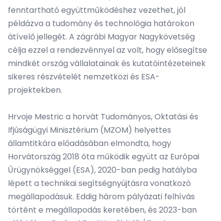
fenntartható együttműködéshez vezethet, jól
példázva a tudomány és technológia határokon
átívelő jellegét. A zágrábi Magyar Nagykövetség
célja ezzel a rendezvénnyel az volt, hogy elősegítse
mindkét ország vállalatainak és kutatóintézeteinek
sikeres részvételét nemzetközi és ESA-
projektekben.
Hrvoje Mestric a horvát Tudományos, Oktatási és
Ifjúságügyi Minisztérium (MZOM) helyettes
államtitkára előadásában elmondta, hogy
Horvátország 2018 óta működik együtt az Európai
Űrügynökséggel (ESA), 2020-ban pedig hatályba
lépett a technikai segítségnyújtásra vonatkozó
megállapodásuk. Eddig három pályázati felhívás
történt e megállapodás keretében, és 2023-ban