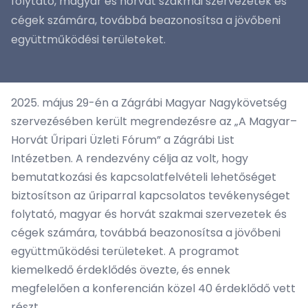
folytató, magyar és horvát szakmai szervezetek és
cégek számára, továbbá beazonosítsa a jövőbeni
együttműködési területeket.
2025. május 29-én a Zágrábi Magyar Nagykövetség
szervezésében került megrendezésre az „A Magyar–
Horvát Űripari Üzleti Fórum” a Zágrábi List
Intézetben. A rendezvény célja az volt, hogy
bemutatkozási és kapcsolatfelvételi lehetőséget
biztosítson az űriparral kapcsolatos tevékenységet
folytató, magyar és horvát szakmai szervezetek és
cégek számára, továbbá beazonosítsa a jövőbeni
együttműködési területeket. A programot
kiemelkedő érdeklődés övezte, és ennek
megfelelően a konferencián közel 40 érdeklődő vett
részt.